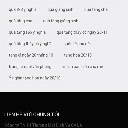
quà 8/3 ý nghĩa
quà giáng sinh
qua tang cha
quà tặng cha
quà tặng giáng sinh
quà tặng sếp ý nghĩa
quà tặng thầy cô ngày 20-11
quà tặng thầy cô ý nghĩa
quốc tế phụ nữ
tặng gì ngày 20 tháng 10
tặng hoa 20/10
trang trí noel văn phòng
vu lan báo hiếu cha mẹ
Ý nghĩa tặng hoa ngày 20/10
LIÊN HỆ VỚI CHÚNG TÔI
Công ty TNHH Thương Mại Dịch Vụ CA LA