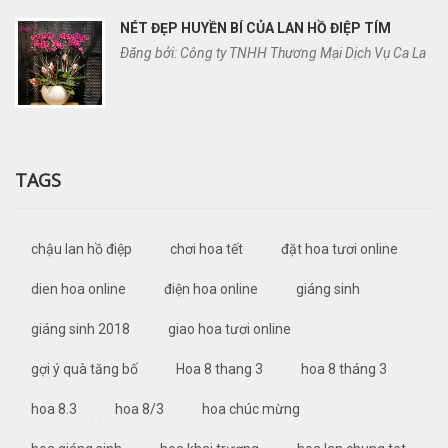
NÉT ĐẸP HUYỀN BÍ CỦA LAN HỒ ĐIỆP TÍM
Đăng bởi: Công ty TNHH Thương Mại Dịch Vụ Ca La
TAGS
chậu lan hồ điệp
chơi hoa tết
đặt hoa tươi online
dien hoa online
điện hoa online
giáng sinh
giáng sinh 2018
giao hoa tươi online
gợi ý quà tăng bố
Hoa 8 thang 3
hoa 8 tháng 3
hoa 8.3
hoa 8/3
hoa chúc mừng