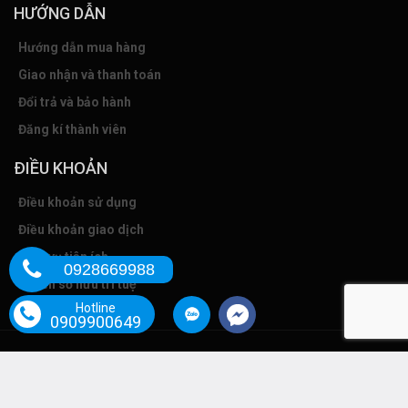
HƯỚNG DẪN
Hướng dẫn mua hàng
Giao nhận và thanh toán
Đổi trả và bảo hành
Đăng kí thành viên
ĐIỀU KHOẢN
Điều khoản sử dụng
Điều khoản giao dịch
Dịch vụ tiện ích
0928669988
Quyền sở hữu trí tuệ
Hotline
0909900649
Bản quyền thuộc về LAN HỒ ĐIỆP CALLA | Cung cấp bởi
Bizweb