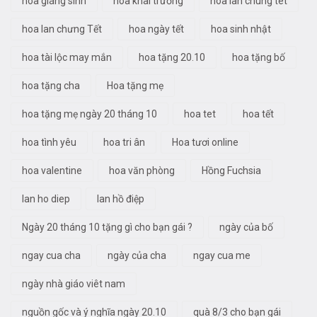
hoa giáng sinh
hoa khai trương
hoa lan chung tet
hoa lan chưng Tết
hoa ngày tết
hoa sinh nhật
hoa tài lộc may mắn
hoa tặng 20.10
hoa tặng bố
hoa tặng cha
Hoa tặng mẹ
hoa tặng mẹ ngày 20 tháng 10
hoa tet
hoa tết
hoa tình yêu
hoa tri ân
Hoa tươi online
hoa valentine
hoa văn phòng
Hồng Fuchsia
lan ho diep
lan hồ điệp
Ngày 20 tháng 10 tặng gì cho bạn gái ?
ngày của bố
ngay cua cha
ngày của cha
ngay cua me
ngày nhà giáo viêt nam
nguồn gốc và ý nghĩa ngày 20.10
quà 8/3 cho bạn gái