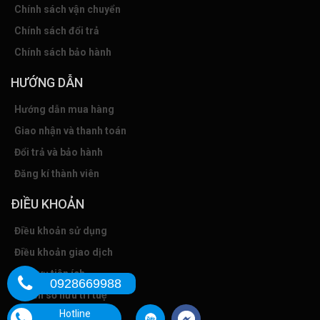
Chính sách vận chuyển
Chính sách đổi trả
Chính sách bảo hành
HƯỚNG DẪN
Hướng dẫn mua hàng
Giao nhận và thanh toán
Đổi trả và bảo hành
Đăng kí thành viên
ĐIỀU KHOẢN
Điều khoản sử dụng
Điều khoản giao dịch
Dịch vụ tiện ích
0928669988
Quyền sở hữu trí tuệ
Hotline