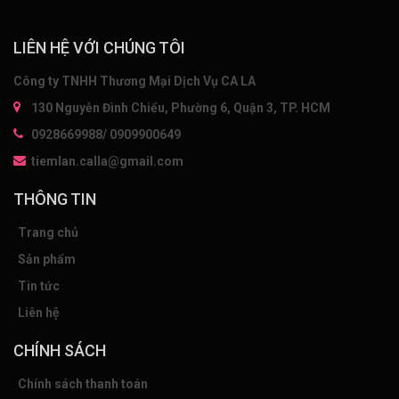
LIÊN HỆ VỚI CHÚNG TÔI
Công ty TNHH Thương Mại Dịch Vụ CA LA
130 Nguyễn Đình Chiểu, Phường 6, Quận 3, TP. HCM
0928669988/ 0909900649
tiemlan.calla@gmail.com
THÔNG TIN
Trang chủ
Sản phẩm
Tin tức
Liên hệ
CHÍNH SÁCH
Chính sách thanh toán