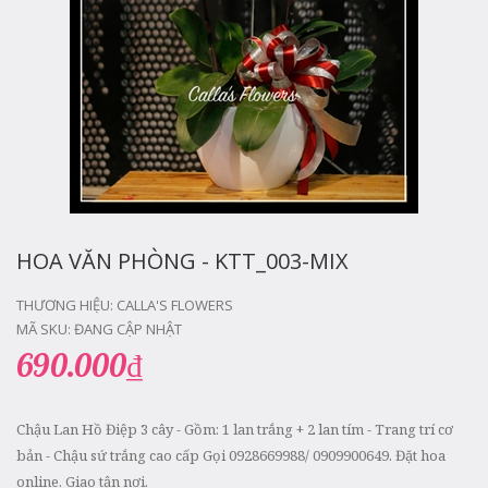
HOA VĂN PHÒNG - KTT_003-MIX
THƯƠNG HIỆU:
CALLA'S FLOWERS
MÃ SKU:
ĐANG CẬP NHẬT
690.000₫
Chậu Lan Hồ Điệp 3 cây - Gồm: 1 lan trắng + 2 lan tím - Trang trí cơ
bản - Chậu sứ trắng cao cấp Gọi 0928669988/ 0909900649. Đặt hoa
online. Giao tận nơi.