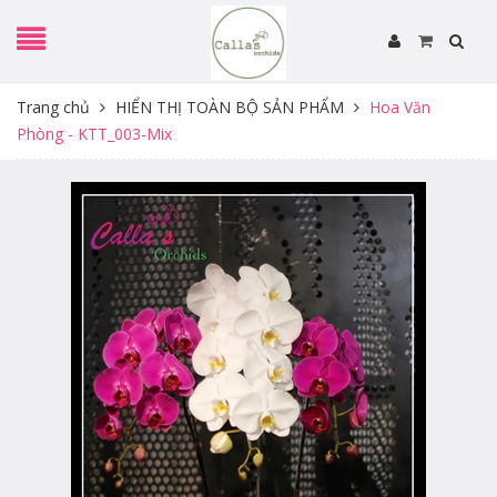
Trang chủ
HIỂN THỊ TOÀN BỘ SẢN PHẨM
Hoa Văn
Phòng - KTT_003-Mix