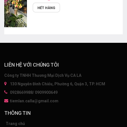
HẾT HÀNG
LIÊN HỆ VỚI CHÚNG TÔI
Công ty TNHH Thương Mại Dịch Vụ CA LA
130 Nguyễn Đình Chiểu, Phường 6, Quận 3, TP. HCM
0928669988/ 0909900649
tiemlan.calla@gmail.com
THÔNG TIN
Trang chủ