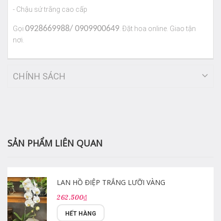
- Chậu sứ trắng cao cấp
0928669988/ 0909900649
Gọi
. Đặt hoa online. Giao tận
nơi.
CHÍNH SÁCH
SẢN PHẨM LIÊN QUAN
LAN HỒ ĐIỆP TRẮNG LƯỠI VÀNG
262.500₫
HẾT HÀNG