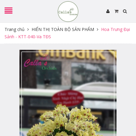
Trang chủ
HIỂN THỊ TOÀN BỘ SẢN PHẨM
Hoa Trưng Đại
Sảnh - KTT-040-Va TĐS