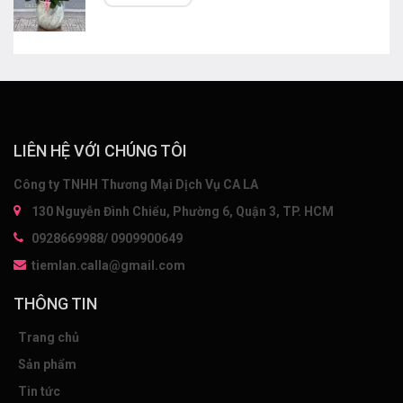
LIÊN HỆ VỚI CHÚNG TÔI
Công ty TNHH Thương Mại Dịch Vụ CA LA
130 Nguyễn Đình Chiểu, Phường 6, Quận 3, TP. HCM
0928669988/ 0909900649
tiemlan.calla@gmail.com
THÔNG TIN
Trang chủ
Sản phẩm
Tin tức