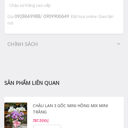
- Chậu sứ trắng cao cấp
0928669988/ 0909900649
Gọi
. Đặt hoa online. Giao tận
nơi.
CHÍNH SÁCH
SẢN PHẨM LIÊN QUAN
CHẬU LAN 3 GỐC MINI HỒNG MIX MINI
TRẮNG
787.500₫