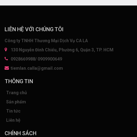
LIÊN HỆ VỚI CHÚNG TÔI
Công ty TNHH Thương Mại Dịch Vụ CA LA
130 Nguyễn Đình Chiểu, Phường 6, Quận 3, TP. HCM
0928669988/ 0909900649
tiemlan.calla@gmail.com
THÔNG TIN
Trang chủ
Sản phẩm
Tin tức
Liên hệ
CHÍNH SÁCH