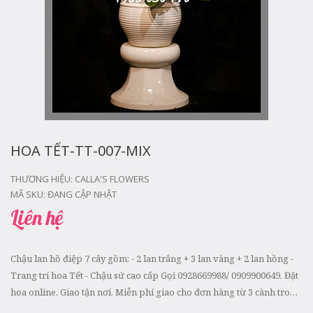
HOA TẾT-TT-007-MIX
THƯƠNG HIỆU:
CALLA'S FLOWERS
MÃ SKU:
ĐANG CẬP NHẬT
Liên hệ
Chậu lan hồ điệp 7 cây gồm: - 2 lan trắng + 3 lan vàng + 2 lan hồng -
Trang trí hoa Tết - Chậu sứ cao cấp Gọi 0928669988/ 0909900649. Đặt
hoa online. Giao tận nơi. Miễn phí giao cho đơn hàng từ 3 cành trong
bán kính 3km từ shop. Phí giao...