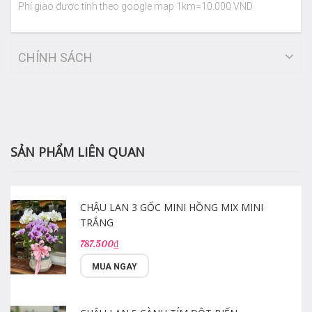
Phí giao được tính theo google map 1km=10.000 VND
CHÍNH SÁCH
SẢN PHẨM LIÊN QUAN
CHẬU LAN 3 GỐC MINI HỒNG MIX MINI
TRẮNG
787.500₫
MUA NGAY