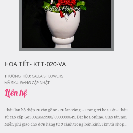
HOA TẾT- KTT-020-VA
THƯƠNG HIỆU:
CALLA'S FLOWERS
MÃ SKU:
ĐANG CẬP NHẬT
Liên hệ
Chậu lan hồ điệp 20 cây gồm: - 20 lan vàng - Trang trí hoa Tết - Chậu
sứ cao cấp Gọi 0928669988/ 0909900649. Đặt hoa online. Giao tận nơi.
Miễn phí giao cho đơn hàng từ 3 cành trong bán kính 3km từ shop.
Phí giao được tính the...