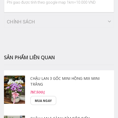
Phí giao được tính theo google map 1km=10.000 VND
CHÍNH SÁCH
SẢN PHẨM LIÊN QUAN
CHẬU LAN 3 GỐC MINI HỒNG MIX MINI
TRẮNG
787.500₫
MUA NGAY