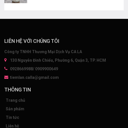
LIÊN HỆ VỚI CHÚNG TÔI
Công ty TNHH Thương Mại Dịch Vụ CA LA
130 Nguyễn Đình Chiểu, Phường 6, Quận 3, TP. HCM
0928669988/ 0909900649
tiemlan.calla@gmail.com
THÔNG TIN
Trang chủ
Sản phẩm
Tin tức
Liên hệ