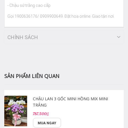
- Chậu sứ trắng cao cấp
Gọi 1900636176/ 0909900649. Đặt hoa online. Giao tận nơi.
CHÍNH SÁCH
SẢN PHẨM LIÊN QUAN
CHẬU LAN 3 GỐC MINI HỒNG MIX MINI
TRẮNG
787.500₫
MUA NGAY