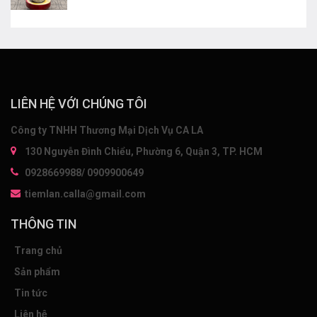
LIÊN HỆ VỚI CHÚNG TÔI
Công ty TNHH Thương Mại Dịch Vụ CA LA
130 Nguyễn Đình Chiểu, Phường 6, Quận 3, TP. HCM
0928669988/ 0909900649
tiemlan.calla@gmail.com
THÔNG TIN
Trang chủ
Sản phẩm
Tin tức
Liên hệ