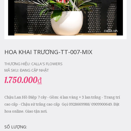
HOA KHAI TRƯƠNG-TT-007-MIX
THƯƠNG HIỆU:
CALLA'S FLOWERS
MÃ SKU:
ĐANG CẬP NHẬT
1.750.000₫
Chậu Lan Hồ Điệp 7 cây - Gồm: 4 lan vàng + 3 lan trắng - Trang trí
cao cấp - Chậu sứ trắng cao cấp Gọi 0928669988/ 0909900649. Đặt
hoa online. Giao tận nơi.
SỐ LƯỢNG: