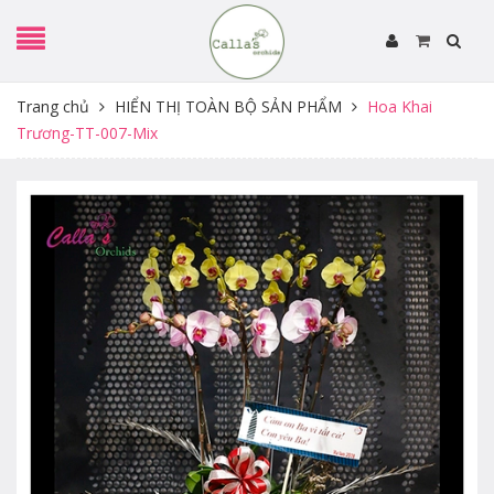
Trang chủ
HIỂN THỊ TOÀN BỘ SẢN PHẨM
Hoa Khai
Trương-TT-007-Mix