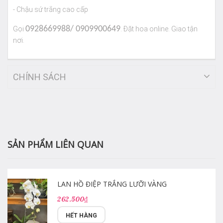
- Chậu sứ trắng cao cấp
0928669988/ 0909900649
Gọi
. Đặt hoa online. Giao tận
nơi.
CHÍNH SÁCH
SẢN PHẨM LIÊN QUAN
LAN HỒ ĐIỆP TRẮNG LƯỠI VÀNG
262.500₫
HẾT HÀNG