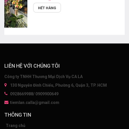
HẾT HÀNG
LIÊN HỆ VỚI CHÚNG TÔI
Công ty TNHH Thương Mại Dịch Vụ CA LA
130 Nguyễn Đình Chiểu, Phường 6, Quận 3, TP. HCM
0928669988/ 0909900649
tiemlan.calla@gmail.com
THÔNG TIN
Trang chủ